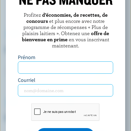
Profitez
d’économies, de recettes, de
concours
et plus encore avec notre
programme de récompenses « Plus de
plaisirs laitiers ». Obtenez une
offre de
bienvenue en prime
en vous inscrivant
ST-ALBERT
BABYBEL
maintenant.
Cheddar fort coloré
Mini Babybel original
Prénom
Courriel
SANTA LUCIA
KRINOS
Bocconcini
Feta léger