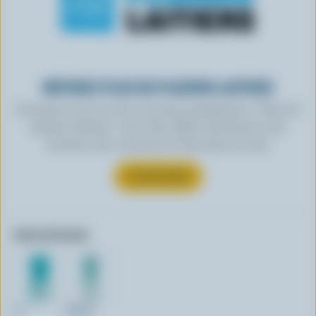
OBTENEZ PLUS DE PLAISIRS LAITIERS
Inscrivez-vous à notre nouveau programme « Plus de
plaisirs laitiers » pour des offres exclusives, des
recettes, des concours et bien plus encore.
S’INSCRIRE
Autres formats:
2L
946ml