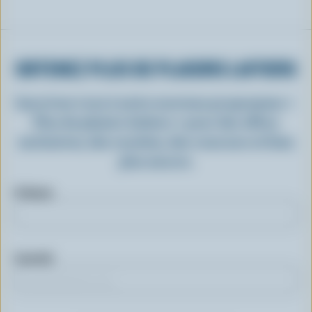
OBTENEZ PLUS DE PLAISIRS LAITIERS
Inscrivez-vous à notre nouveau programme «
Plus de plaisirs laitiers » pour des offres
exclusives, des recettes, des concours et bien
plus encore.
Prénom
Courriel