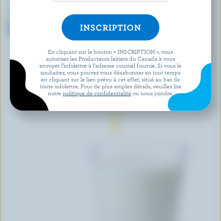
BEATRICE
AVALON
Lait partiellement écrémé 2%
Lait partiellement écrémé
M.G.
biologique 1% M.G.
En cliquant sur le bouton « INSCRIPTION », vous
autorisez les Producteurs laitiers du Canada à vous
DÉCOUVRIR D’AUTRES PRODUITS
envoyer l’infolettre à l’adresse courriel fournie. Si vous le
souhaitez, vous pouvez vous désabonner en tout temps
en cliquant sur le lien prévu à cet effet, situé au bas de
toute infolettre. Pour de plus amples détails, veuillez lire
notre
politique de confidentialité
ou nous joindre.