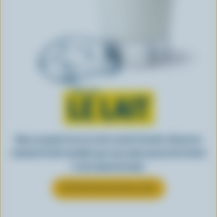
Tout sur
LE LAIT
Dans un grand verre ou votre recette favorite, découvrez
comment le lait canadien que vous aimez passe de la ferme
à votre épicerie locale.
EN SAVOIR PLUS SUR LE LAIT