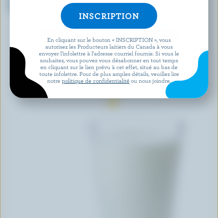
chocolat 1% M.G.
DÉCOUVRIR D’AUTRES PRODUITS
En cliquant sur le bouton « INSCRIPTION », vous
autorisez les Producteurs laitiers du Canada à vous
envoyer l’infolettre à l’adresse courriel fournie. Si vous le
souhaitez, vous pouvez vous désabonner en tout temps
en cliquant sur le lien prévu à cet effet, situé au bas de
toute infolettre. Pour de plus amples détails, veuillez lire
notre
politique de confidentialité
ou nous joindre.