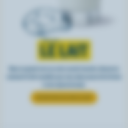
Tout sur
LE LAIT
Dans un grand verre ou votre recette favorite, découvrez
comment le lait canadien que vous aimez passe de la ferme
à votre épicerie locale.
EN SAVOIR PLUS SUR LE LAIT