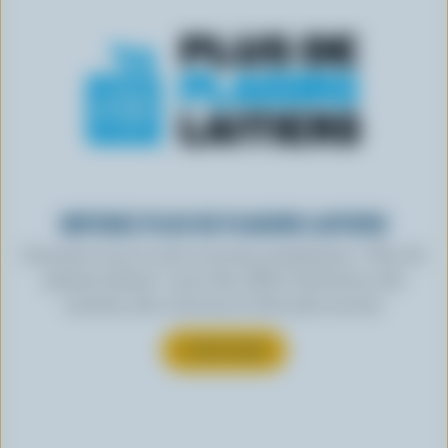
OBTENEZ PLUS DE PLAISIRS LAITIERS
Inscrivez-vous à notre nouveau programme « Plus de
plaisirs laitiers » pour des offres exclusives, des
recettes, des concours et bien plus encore.
S’INSCRIRE