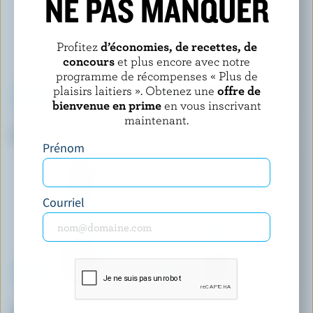
NE PAS MANQUER
Profitez
d’économies, de recettes, de
concours
et plus encore avec notre
programme de récompenses « Plus de
plaisirs laitiers ». Obtenez une
offre de
bienvenue en prime
en vous inscrivant
maintenant.
SEALTEST
NORTHUMBERLAND
Lait écrémé 0% M.G.
Lait partiellement écrémé au
Prénom
chocolat 2% M.G.
Courriel
LACTANTIA
LACTANTIA
Lait partiellement écrémé au
Lait écrémé 0% M.G.