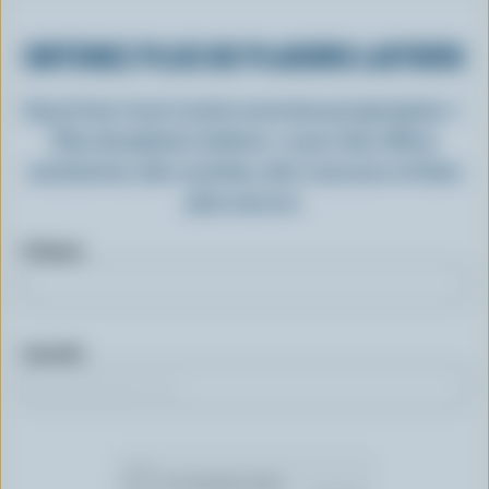
OBTENEZ PLUS DE PLAISIRS LAITIERS
Inscrivez-vous à notre nouveau programme «
Plus de plaisirs laitiers » pour des offres
exclusives, des recettes, des concours et bien
plus encore.
Prénom
Courriel