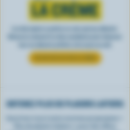
LA CRÈME
La crème ajoute ce petit je-ne-sais-quoi aux aliments.
Découvrez comment la crème canadienne peut rehausser
tous vos aliments préférés, de la sauce au café.
EN SAVOIR PLUS SUR LA CRÈME
OBTENEZ PLUS DE PLAISIRS LAITIERS
Inscrivez-vous à notre nouveau programme «
Plus de plaisirs laitiers » pour des offres