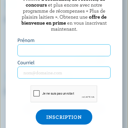
concours
et plus encore avec notre
programme de récompenses « Plus de
COMPLIMENTS
NUTRINOR
plaisirs laitiers ». Obtenez une
offre de
Produit de crème sure 5% M.G.
Créme à café nordique 10%
bienvenue en prime
en vous inscrivant
M.G.
maintenant.
Prénom
Courriel
KAWARTHA DAIRY
SEALTEST PAR NATREL
Crème à fouetter 35% M.G.
Crème sure 14% M.G.
DÉCOUVRIR D’AUTRES PRODUITS