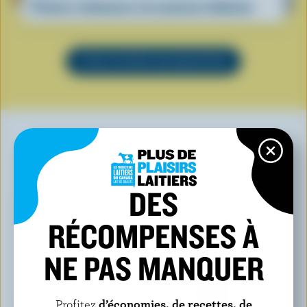
Pennes crémeuses à la saucisse italienne
VOIR TOUTES LES RECETTES
VOUS POURRIEZ AUSSI AIMER
DES
RÉCOMPENSES À
NE PAS MANQUER
Profitez
d’économies, de recettes, de