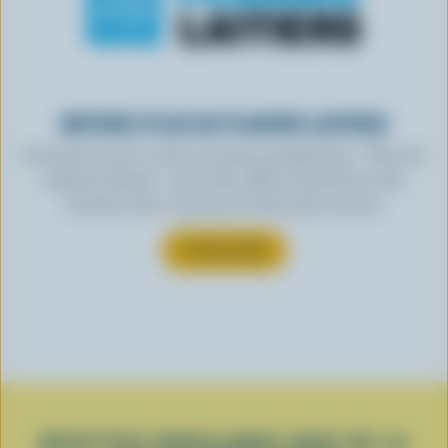
OBTENEZ PLUS DE PLAISIRS LAITIERS
Inscrivez-vous à notre nouveau programme « Plus de
plaisirs laitiers » pour des offres exclusives, des
recettes, des concours et bien plus encore.
S’INSCRIRE
RECETTES POPULAIRES AVEC DE LA