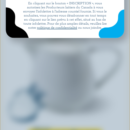
En cliquant sur le bouton « INSCRIPTION », vous
autorisez les Producteurs laitiers du Canada à vous
envoyer l’infolettre à l’adresse courriel fournie. Si vous le
souhaitez, vous pouvez vous désabonner en tout temps
en cliquant sur le lien prévu à cet effet, situé au bas de
toute infolettre. Pour de plus amples détails, veuillez lire
notre
politique de confidentialité
ou nous joindre.
Tout sur