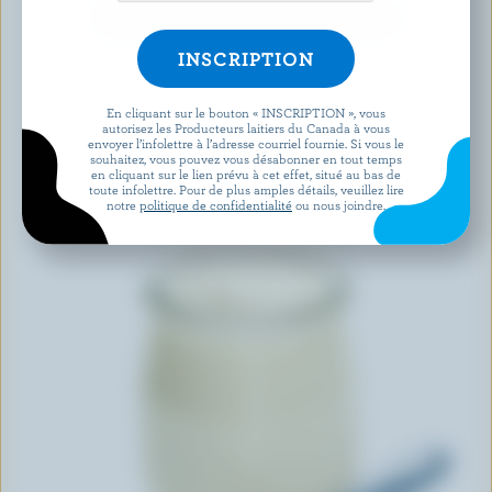
DÉCOUVRIR D’AUTRES PRODUITS
En cliquant sur le bouton « INSCRIPTION », vous
autorisez les Producteurs laitiers du Canada à vous
envoyer l’infolettre à l’adresse courriel fournie. Si vous le
souhaitez, vous pouvez vous désabonner en tout temps
en cliquant sur le lien prévu à cet effet, situé au bas de
toute infolettre. Pour de plus amples détails, veuillez lire
notre
politique de confidentialité
ou nous joindre.