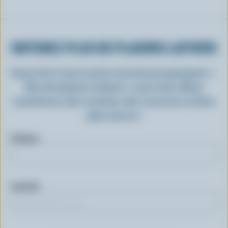
OBTENEZ PLUS DE PLAISIRS LAITIERS
Inscrivez-vous à notre nouveau programme «
Plus de plaisirs laitiers » pour des offres
exclusives, des recettes, des concours et bien
plus encore.
Prénom
Courriel