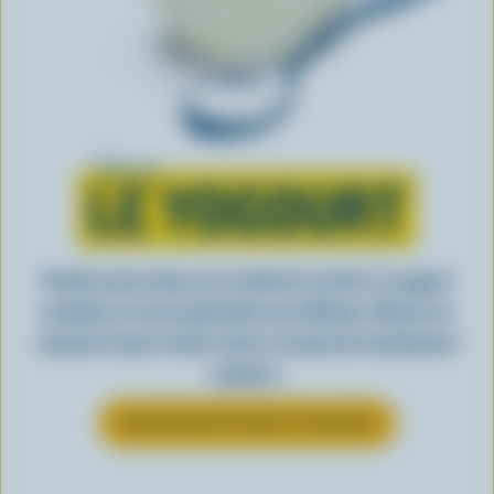
Tout sur
LE YOGOURT
Parfait seul ou dans une variété de recettes, le yogourt
canadien est aussi polyvalent que délicieux. Découvrez
comment il peut rendre toutes vos journées absolument
exquises.
EN SAVOIR PLUS SUR LE YOGOURT