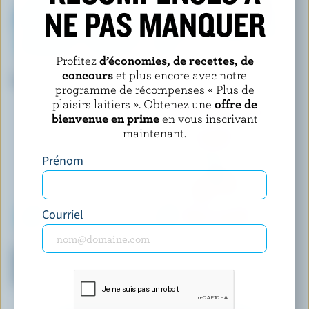
NE PAS MANQUER
Profitez
d’économies, de recettes, de
OÎKOS
DANINO
concours
et plus encore avec notre
Yogourt grec vanille 2% M.G.
Yogourt à boire framboise
programme de récompenses « Plus de
1.5% M.G.
plaisirs laitiers ». Obtenez une
offre de
bienvenue en prime
en vous inscrivant
maintenant.
Prénom
Courriel
ACTIVIA
ASTRO®
Smoothie probiotique chia, lin,
Original yogourt balkan
datte, kiwi, gingembre,
fraises 3.25% M.G.
ananas, concombre 1.5% M.G.