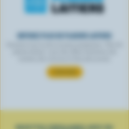
OBTENEZ PLUS DE PLAISIRS LAITIERS
Inscrivez-vous à notre nouveau programme « Plus de
plaisirs laitiers » pour des offres exclusives, des
recettes, des concours et bien plus encore.
S’INSCRIRE
RECETTES POPULAIRES AVEC DU