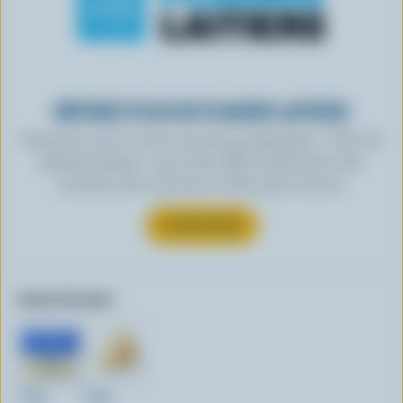
OBTENEZ PLUS DE PLAISIRS LAITIERS
Inscrivez-vous à notre nouveau programme « Plus de
plaisirs laitiers » pour des offres exclusives, des
recettes, des concours et bien plus encore.
S’INSCRIRE
Autres formats:
500g
600g