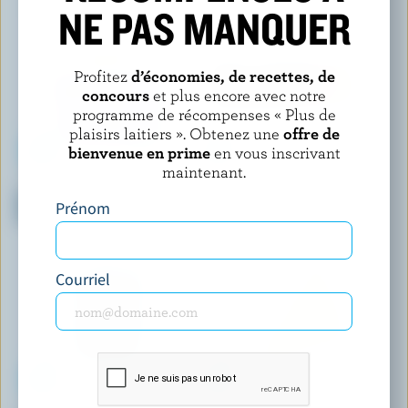
NE PAS MANQUER
Profitez
d’économies, de recettes, de
concours
et plus encore avec notre
programme de récompenses « Plus de
plaisirs laitiers ». Obtenez une
offre de
bienvenue en prime
en vous inscrivant
maintenant.
ISLAND FARMS
CRACKER BARREL SIGNATURE
Produit de fromage cottage
Cheddar fort
Prénom
2% M.G.
Courriel