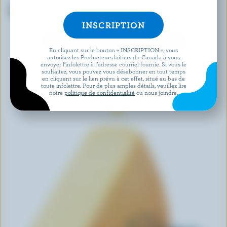
BOTHWELL CHEESE
FROMAGERIE DE L'ISLE
Mozzarella
Le Riopelle de l'Isle
DÉCOUVRIR D’AUTRES PRODUITS
En cliquant sur le bouton « INSCRIPTION », vous
autorisez les Producteurs laitiers du Canada à vous
envoyer l’infolettre à l’adresse courriel fournie. Si vous le
souhaitez, vous pouvez vous désabonner en tout temps
en cliquant sur le lien prévu à cet effet, situé au bas de
toute infolettre. Pour de plus amples détails, veuillez lire
notre
politique de confidentialité
ou nous joindre.