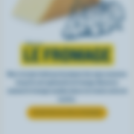
Tout sur
LE FROMAGE
Rien n’est plus facile que de préparer des repas savoureux
lorsqu’ils sont agrémentés de fromage. Découvrez
comment le fromage canadien donne vie à toutes sortes de
recettes.
EN SAVOIR PLUS SUR LE FROMAGE