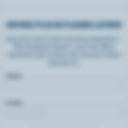
OBTENEZ PLUS DE PLAISIRS LAITIERS
Inscrivez-vous à notre nouveau programme «
Plus de plaisirs laitiers » pour des offres
exclusives, des recettes, des concours et bien
plus encore.
Prénom
Courriel