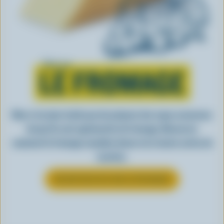
Tout sur
LE FROMAGE
Rien n’est plus facile que de préparer des repas savoureux
lorsqu’ils sont agrémentés de fromage. Découvrez
comment le fromage canadien donne vie à toutes sortes de
recettes.
EN SAVOIR PLUS SUR LE FROMAGE