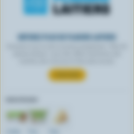
OBTENEZ PLUS DE PLAISIRS LAITIERS
Inscrivez-vous à notre nouveau programme « Plus de
plaisirs laitiers » pour des offres exclusives, des
recettes, des concours et bien plus encore.
S’INSCRIRE
Autres formats:
2x280g
475g
950g