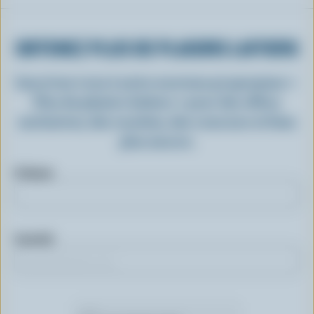
OBTENEZ PLUS DE PLAISIRS LAITIERS
Inscrivez-vous à notre nouveau programme «
Plus de plaisirs laitiers » pour des offres
exclusives, des recettes, des concours et bien
plus encore.
Prénom
Courriel