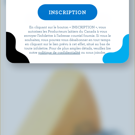
Cheddar vieilli 1 an tranché
Cheddar vieilli 2 ans
DÉCOUVRIR D’AUTRES PRODUITS
En cliquant sur le bouton « INSCRIPTION », vous
autorisez les Producteurs laitiers du Canada à vous
envoyer l’infolettre à l’adresse courriel fournie. Si vous le
souhaitez, vous pouvez vous désabonner en tout temps
en cliquant sur le lien prévu à cet effet, situé au bas de
toute infolettre. Pour de plus amples détails, veuillez lire
notre
politique de confidentialité
ou nous joindre.