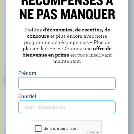
VOUS POURRIEZ AUSSI AIMER
NE PAS MANQUER
Profitez
d’économies, de recettes, de
concours
et plus encore avec notre
programme de récompenses « Plus de
plaisirs laitiers ». Obtenez une
offre de
bienvenue en prime
en vous inscrivant
maintenant.
Prénom
LONGO'S
SANTA LUCIA
Mozzarella
Mozzarella fumé
Courriel