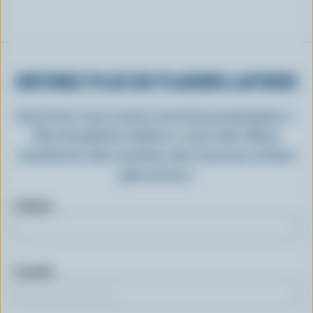
OBTENEZ PLUS DE PLAISIRS LAITIERS
Inscrivez-vous à notre nouveau programme «
Plus de plaisirs laitiers » pour des offres
exclusives, des recettes, des concours et bien
plus encore.
Prénom
Courriel