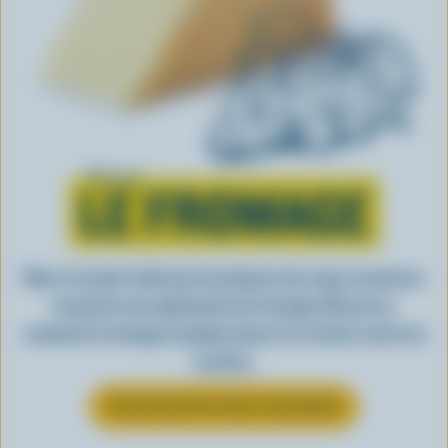
Tout sur
LE FROMAGE
Rien n’est plus facile que de préparer des repas savoureux
lorsqu’ils sont agrémentés de fromage. Découvrez
comment le fromage canadien donne vie à toutes sortes de
recettes.
EN SAVOIR PLUS SUR LE FROMAGE