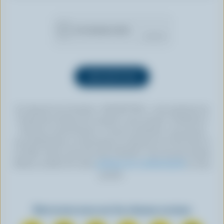
En cliquant sur le bouton « INSCRIPTION », vous autorisez les
Producteurs laitiers du Canada à vous envoyer l’infolettre à
l’adresse courriel fournie. Si vous le souhaitez, vous pouvez
vous désabonner en tout temps en cliquant sur le lien prévu à
cet effet, situé au bas de toute infolettre. Pour de plus amples
détails, veuillez lire notre
politique de confidentialité
ou nous
joindre.
Retrouvez-nous sur les réseaux sociaux