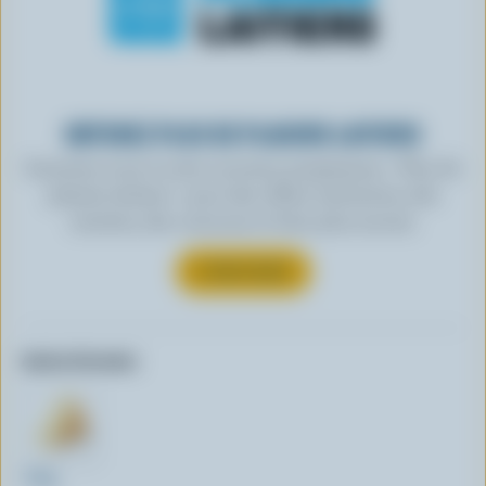
OBTENEZ PLUS DE PLAISIRS LAITIERS
Inscrivez-vous à notre nouveau programme « Plus de
plaisirs laitiers » pour des offres exclusives, des
recettes, des concours et bien plus encore.
S’INSCRIRE
Autres formats:
700g