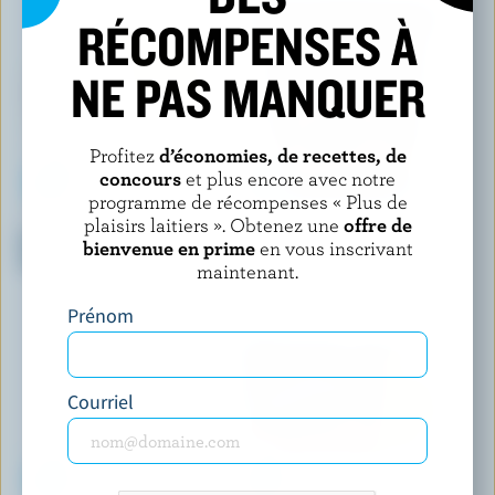
RÉCOMPENSES À
NE PAS MANQUER
Profitez
d’économies, de recettes, de
concours
et plus encore avec notre
programme de récompenses « Plus de
ISLAND FARMS
CHAPMAN'S
plaisirs laitiers ». Obtenez une
offre de
Crème glacée marbrée au
Crème glacée premium
bienvenue en prime
en vous inscrivant
caramel écossais
chocolat caramel calé et
maintenant.
arachides
Prénom
Courriel