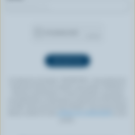
En cliquant sur le bouton « INSCRIPTION », vous autorisez les
Producteurs laitiers du Canada à vous envoyer l’infolettre à
l’adresse courriel fournie. Si vous le souhaitez, vous pouvez
vous désabonner en tout temps en cliquant sur le lien prévu à
cet effet, situé au bas de toute infolettre. Pour de plus amples
détails, veuillez lire notre
politique de confidentialité
ou nous
joindre.