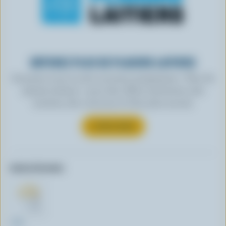
OBTENEZ PLUS DE PLAISIRS LAITIERS
Inscrivez-vous à notre nouveau programme « Plus de
plaisirs laitiers » pour des offres exclusives, des
recettes, des concours et bien plus encore.
S’INSCRIRE
Autres formats:
1.5L