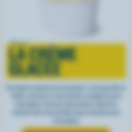
Tout sur
LA CRÈME
GLACÉE
Peu importe comment on la consomme, c’est lorsqu’elle est
fraîche, onctueuse et, bien entendu, canadienne que la
crème glacée a tout pour impressionner. Découvrez
comment clore votre prochain repas en beauté avec la
crème glacée