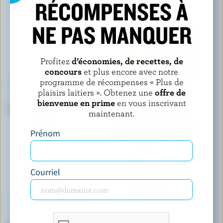
RÉCOMPENSES À
NE PAS MANQUER
Profitez
d’économies, de recettes, de
concours
et plus encore avec notre
programme de récompenses « Plus de
plaisirs laitiers ». Obtenez une
offre de
FESTIN
POPSICLE
bienvenue en prime
en vous inscrivant
Crème glacée banane
Barres au fudge originales
maintenant.
Prénom
Courriel
CHAPMAN'S
BEN & JERRY'S