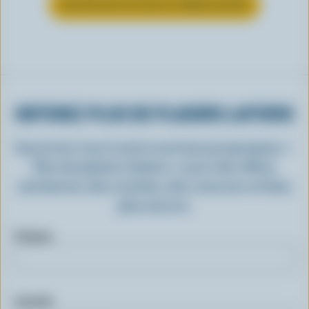
EN SAVOIR PLUS SUR LA CRÈME GLACÉE
OBTENEZ PLUS DE PLAISIRS LAITIERS
Inscrivez-vous à notre nouveau programme «
Plus de plaisirs laitiers » pour des offres
exclusives, des recettes, des concours et bien
plus encore.
Prénom
Courriel