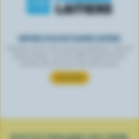
OBTENEZ PLUS DE PLAISIRS LAITIERS
Inscrivez-vous à notre nouveau programme « Plus de
plaisirs laitiers » pour des offres exclusives, des
recettes, des concours et bien plus encore.
S’INSCRIRE
RECETTES POPULAIRES AVEC CRÈME