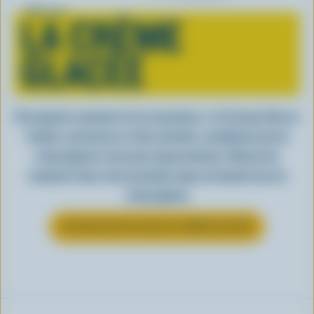
Tout sur
LA CRÈME
GLACÉE
Peu importe comment on la consomme, c’est lorsqu’elle est
fraîche, onctueuse et, bien entendu, canadienne que la
crème glacée a tout pour impressionner. Découvrez
comment clore votre prochain repas en beauté avec la
crème glacée
EN SAVOIR PLUS SUR LA CRÈME GLACÉE