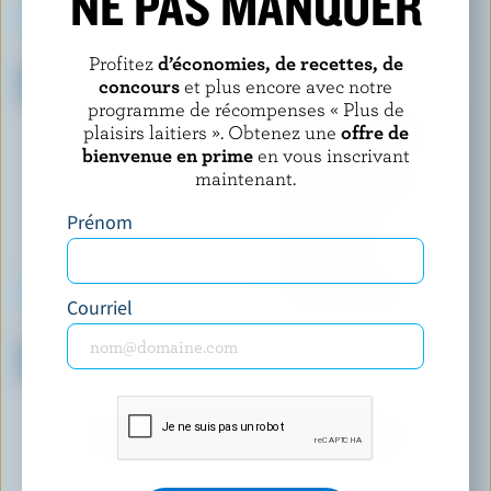
NE PAS MANQUER
WESTERN FAMILY SIGNATURE
PANACHE
Profitez
d’économies, de recettes, de
Barres de crème glacée gâteau
Barres de crème glacée
concours
et plus encore avec notre
au fromage aux fraises
mangue et noix de coco
programme de récompenses « Plus de
plaisirs laitiers ». Obtenez une
offre de
bienvenue en prime
en vous inscrivant
maintenant.
Prénom
Courriel
WESTERN FAMILY SIGNATURE
DEMETRES
Barres de crème glacée
Crème glacée chocolat
pacanes pralinées caramel
cachemire
DÉCOUVRIR D’AUTRES PRODUITS