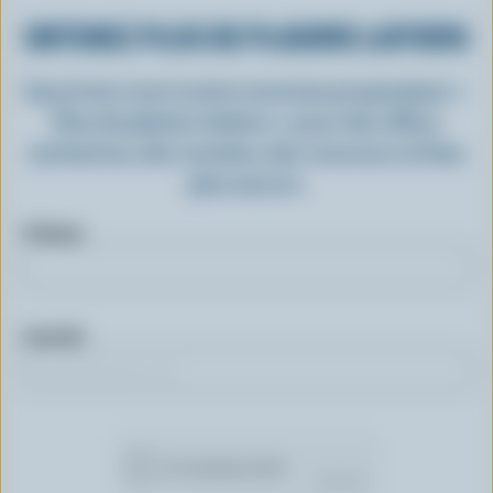
OBTENEZ PLUS DE PLAISIRS LAITIERS
Inscrivez-vous à notre nouveau programme «
Plus de plaisirs laitiers » pour des offres
exclusives, des recettes, des concours et bien
plus encore.
Prénom
Courriel