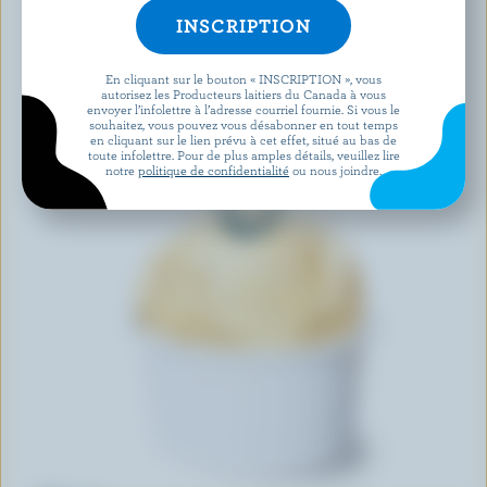
En cliquant sur le bouton « INSCRIPTION », vous
autorisez les Producteurs laitiers du Canada à vous
envoyer l’infolettre à l’adresse courriel fournie. Si vous le
souhaitez, vous pouvez vous désabonner en tout temps
en cliquant sur le lien prévu à cet effet, situé au bas de
toute infolettre. Pour de plus amples détails, veuillez lire
notre
politique de confidentialité
ou nous joindre.