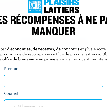
ES RÉCOMPENSES À NE P
S
LUCERNE
cée premium brownie au
Lait glacé marbré aux fraises
MANQUER
ondant
DÉCOUVRIR D’AUTRES PRODUITS
itez
d’économies, de recettes, de concours
et plus encore
 programme de récompenses « Plus de plaisirs laitiers ». O
e
offre de bienvenue en prime
en vous inscrivant maintena
Prénom
Courriel