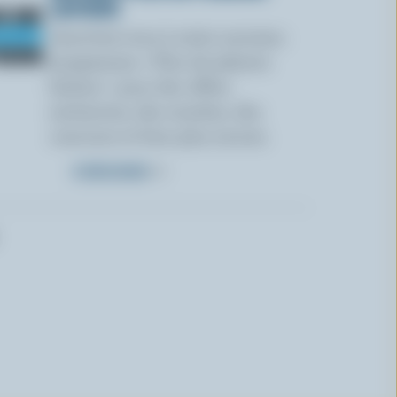
LAITIERS
Inscrivez-vous à notre nouveau
programme « Plus de plaisirs
laitiers » pour des offres
exclusives, des recettes, des
concours et bien plus encore.
S’INSCRIRE