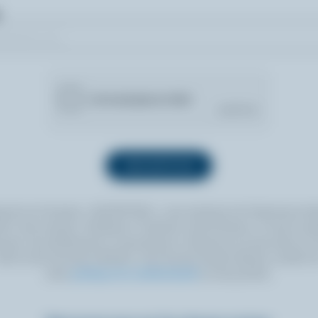
quant sur le bouton « INSCRIPTION », vous autorisez les Producteurs lait
 à vous envoyer l’infolettre à l’adresse courriel fournie. Si vous le sou
ouvez vous désabonner en tout temps en cliquant sur le lien prévu à cet
itué au bas de toute infolettre. Pour de plus amples détails, veuillez li
notre
politique de confidentialité
ou nous joindre.