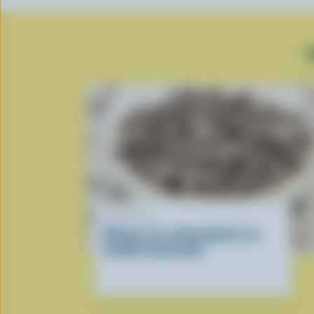
RECETTE
Gâteau à la crème glacée à la
menthe Sauterelle