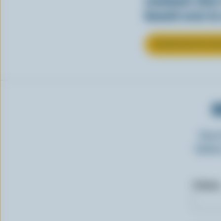
comment clore 
beauté avec la
EN SAVOIR PLUS SU
O
Insc
laitie
Prénom