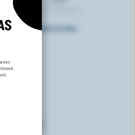
AS
PANACHE
Crème glacée souhaits des Fêtes
 avec
btenez
nt.