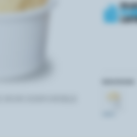
Autres formats:
4x88ml