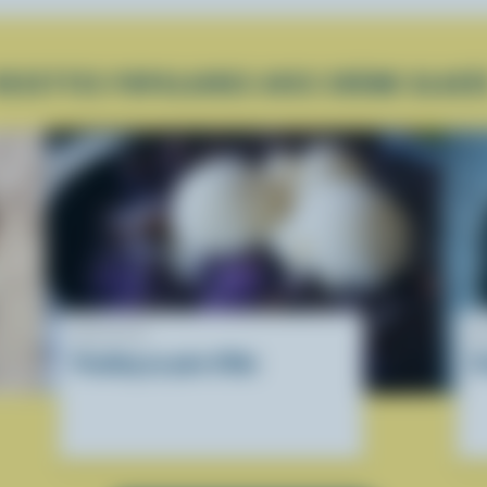
RECETTES POPULAIRES AVEC CRÈME GLACÉ
RECETTE
R
Pouding au pain d'Ube
Cr