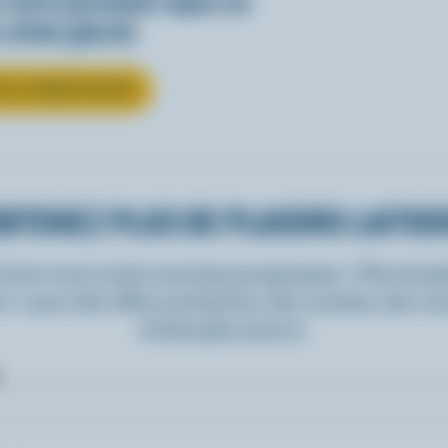
votre prochain repas en
 crème glacée
R LA CRÈME GLACÉE
BTENEZ PLUS DE PLAISIRS LAITIE
rivez-vous à notre nouveau programme « Plus de pla
rs » pour des offres exclusives, des recettes, des c
et bien plus encore.