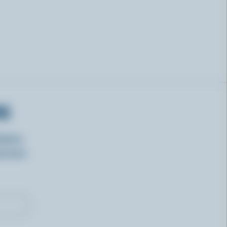
RS
isirs
oncours