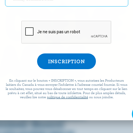
 CRÈME
ACÉE
En cliquant sur le bouton « INSCRIPTION », vous autorisez les Producteurs
laitiers du Canada à vous envoyer l’infolettre à l’adresse courriel fournie. Si vous
le souhaitez, vous pouvez vous désabonner en tout temps en cliquant sur le lien
prévu à cet effet, situé au bas de toute infolettre. Pour de plus amples détails,
omment on la consomme, c’est
veuillez lire notre
politique de confidentialité
ou nous joindre.
 fraîche, onctueuse et, bien
ienne que la crème glacée a
essionner. Découvrez