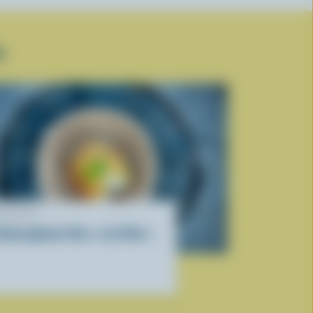
E
ECETTE
ème glacée frite « à la Viet »