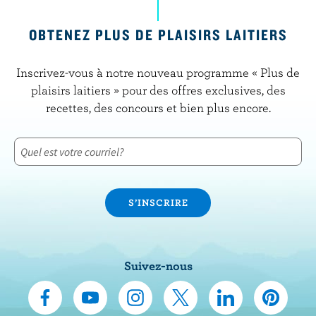
OBTENEZ PLUS DE PLAISIRS LAITIERS
Inscrivez-vous à notre nouveau programme « Plus de
plaisirs laitiers » pour des offres exclusives, des
recettes, des concours et bien plus encore.
Suivez-nous
N
S
N
N
N
N
o
’
o
o
o
o