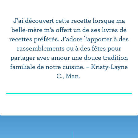
r
i
n
J’ai découvert cette recette lorsque ma
c
belle-mère m’a offert un de ses livres de
i
recettes préférés. J’adore l’apporter à des
p
a
rassemblements ou à des fêtes pour
l
partager avec amour une douce tradition
familiale de notre cuisine. – Kristy-Layne
C., Man.