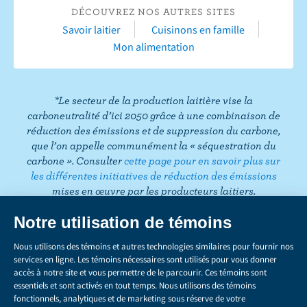
c
T
s
i
n
n
T
DÉCOUVREZ NOS AUTRES SITES
e
u
t
t
k
t
i
Savoir laitier
Cuisinons en famille
b
b
a
t
e
e
k
Mon alimentation
o
e
g
e
d
r
T
o
r
r
I
e
o
k
a
n
s
k
*Le secteur de la production laitière vise la
m
t
carboneutralité d’ici 2050 grâce à une combinaison de
réduction des émissions et de suppression du carbone,
que l’on appelle communément la « séquestration du
carbone ». Consulter
cette page pour en savoir plus sur
les différentes initiatives de réduction des émissions
mises en œuvre par les producteurs laitiers.
CONFIDENTIALITÉ
Share
this
LÉGAL
page