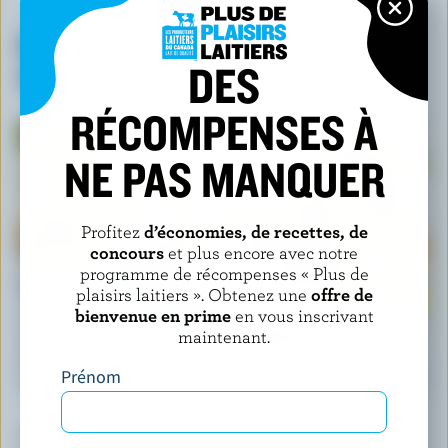
5. Œufs bénédictine au Brie et au
DES
saumon fumé
RÉCOMPENSES À
NE PAS MANQUER
Profitez
d’économies, de recettes, de
concours
et plus encore avec notre
programme de récompenses « Plus de
plaisirs laitiers ». Obtenez une
offre de
bienvenue en prime
en vous inscrivant
maintenant.
Prénom
Aucune liste de recettes avec des œufs n’est