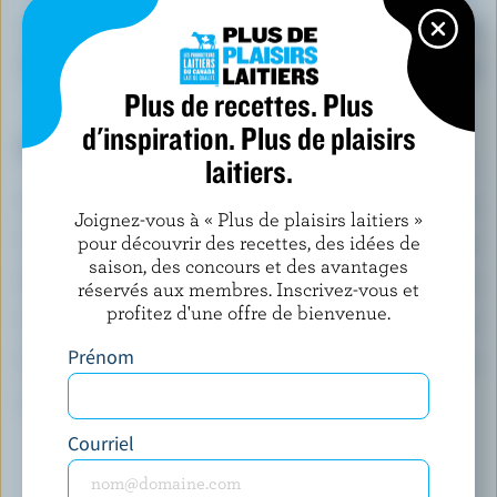
Fibres:
3.9 g
Sodium:
238 mg
Plus de recettes. Plus
d'inspiration. Plus de plaisirs
Le top 5 des éléments nutritifs
laitiers.
(% VQ*)
Calcium:
51 % /
666 mg
Joignez-vous à « Plus de plaisirs laitiers »
pour découvrir des recettes, des idées de
Vitamine C:
144 %
saison, des concours et des avantages
Folate:
68 %
réservés aux membres. Inscrivez-vous et
profitez d'une offre de bienvenue.
Vitamine B12:
61 %
Prénom
Vitamine A:
58 %
*pourcentage de la
valeur quotidienne
Courriel