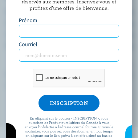
réservés aux membres. Inscrivez-vous et
profitez d'une offre de bienvenue.
Énergie:
509 calories
Prénom
Protéines:
16 g
Glucides:
43 g
Courriel
Matières grasses:
31 g
(% VQ*)
Calcium:
9 % /
113 mg
*pourcentage de la
valeur quotidienne
En cliquant sur le bouton « INSCRIPTION », vous
autorisez les Producteurs laitiers du Canada à vous
envoyer l’infolettre à l’adresse courriel fournie. Si vous le
souhaitez, vous pouvez vous désabonner en tout temps
en cliquant sur le lien prévu à cet effet, situé au bas de