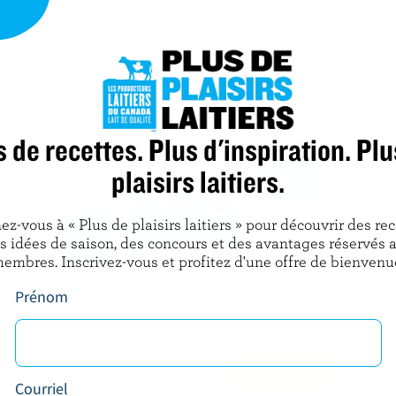
8 tortillas de maïs ou tortillas de blé
s de recettes. Plus d'inspiration. Plu
OBTENEZ PLUS 
plaisirs laitiers.
LAITIERS
Inscrivez-vous à n
ez-vous à « Plus de plaisirs laitiers » pour découvrir des rec
s idées de saison, des concours et des avantages réservés 
programme « Plus d
embres. Inscrivez-vous et profitez d'une offre de bienvenu
laitiers » pour des o
Prénom
des recettes, des c
plus encore.
S’INSCRIRE
Courriel