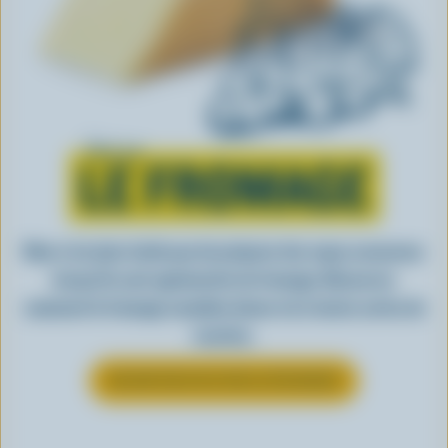
Tout sur
LE FROMAGE
Rien n’est plus facile que de préparer des repas savoureux
lorsqu’ils sont agrémentés de fromage. Découvrez
comment le fromage canadien donne vie à toutes sortes de
recettes.
EN SAVOIR PLUS SUR LE FROMAGE