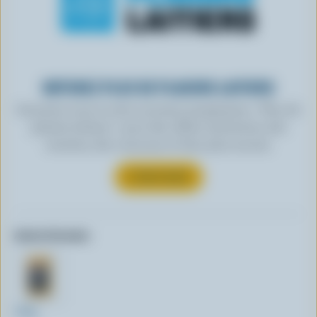
OBTENEZ PLUS DE PLAISIRS LAITIERS
Inscrivez-vous à notre nouveau programme « Plus de
plaisirs laitiers » pour des offres exclusives, des
recettes, des concours et bien plus encore.
S’INSCRIRE
Autres formats:
540g