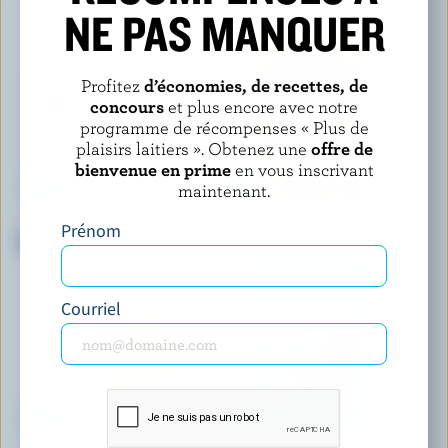
NE PAS MANQUER
Profitez
d’économies, de recettes, de
concours
et plus encore avec notre
programme de récompenses « Plus de
plaisirs laitiers ». Obtenez une
offre de
bienvenue en prime
en vous inscrivant
maintenant.
P'TIT QUÉBEC
BLACK DIAMOND
Prénom
Mozza partiellement écrémé
Cheddar marbré râpé
Courriel