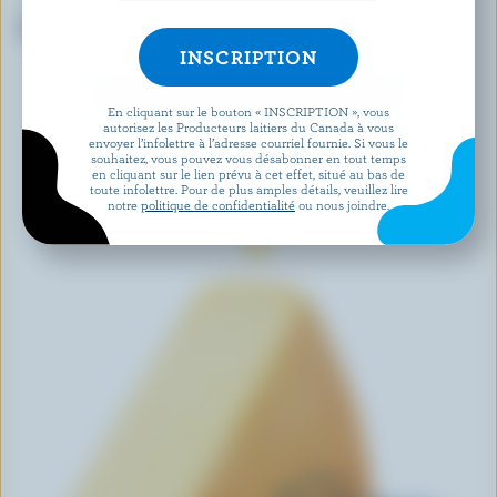
LONGO'S
IVANHOE NOTHING BUT
Brie double crème
Gouda fumé
DÉCOUVRIR D’AUTRES PRODUITS
En cliquant sur le bouton « INSCRIPTION », vous
autorisez les Producteurs laitiers du Canada à vous
envoyer l’infolettre à l’adresse courriel fournie. Si vous le
souhaitez, vous pouvez vous désabonner en tout temps
en cliquant sur le lien prévu à cet effet, situé au bas de
toute infolettre. Pour de plus amples détails, veuillez lire
notre
politique de confidentialité
ou nous joindre.