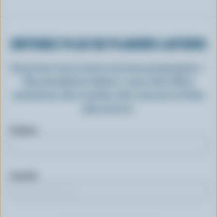
OBTENEZ PLUS DE PLAISIRS LAITIERS
Inscrivez-vous à notre nouveau programme «
Plus de plaisirs laitiers » pour des offres
exclusives, des recettes, des concours et bien
plus encore.
Prénom
Courriel