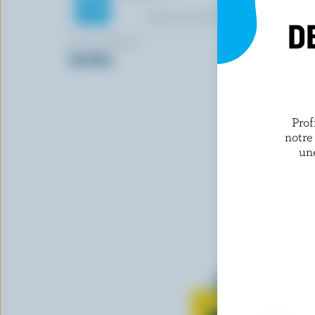
D
P'TIT QUÉBEC
TRE STELL
Tortillon
Feta tradit
Prof
notre
un
Tout sur