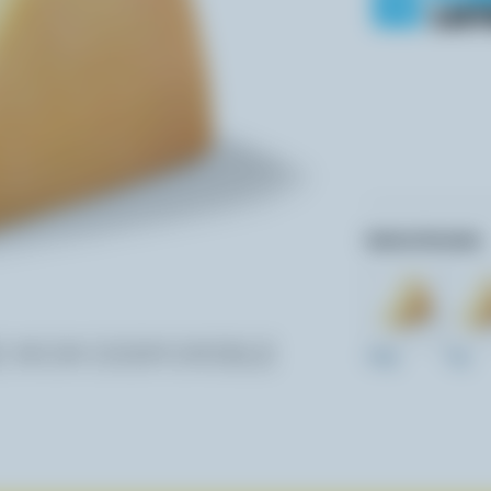
Autres formats:
150g
75g