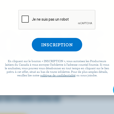
ROMAGE
En cliquant sur le bouton « INSCRIPTION », vous autorisez les Producteurs
laitiers du Canada à vous envoyer l’infolettre à l’adresse courriel fournie. Si vous
le souhaitez, vous pouvez vous désabonner en tout temps en cliquant sur le lien
prévu à cet effet, situé au bas de toute infolettre. Pour de plus amples détails,
 facile que de préparer des
veuillez lire notre
politique de confidentialité
ou nous joindre.
x lorsqu’ils sont agrémentés
écouvrez comment le fromage
 vie à toutes sortes de