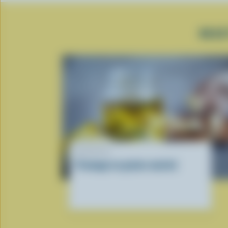
RECE
RECETTE
Fromage en grains mariné