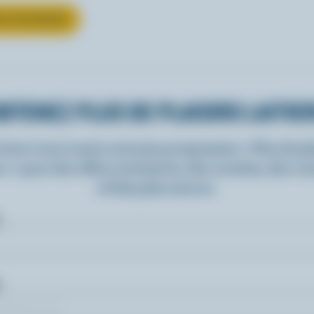
UR LE FROMAGE
BTENEZ PLUS DE PLAISIRS LAITIE
rivez-vous à notre nouveau programme « Plus de pla
rs » pour des offres exclusives, des recettes, des c
et bien plus encore.