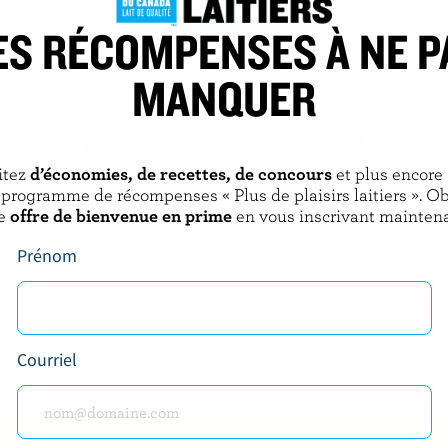
ES RÉCOMPENSES À NE P
E
MONSIEUR GUSTAV
MANQUER
ionnel
Suisse
DÉCOUVRIR D’AUTRES PRODUITS
itez
d’économies, de recettes, de concours
et plus encore
 programme de récompenses « Plus de plaisirs laitiers ». O
e
offre de bienvenue en prime
en vous inscrivant maintena
Prénom
Courriel