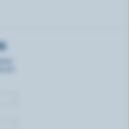
RS
isirs
oncours