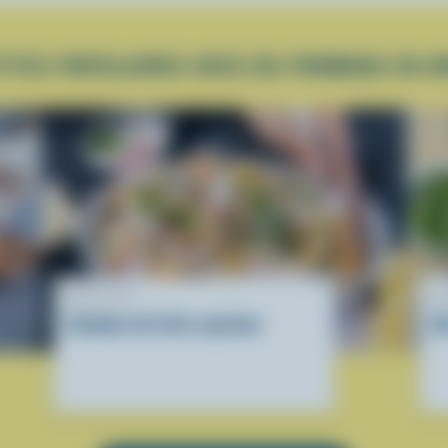
TTES POPULAIRES AVEC DU FROMAGE EN G
RECETTE
R
Salades de frites spirales
B