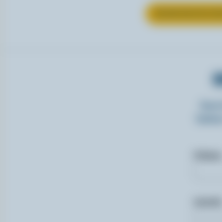
EN SAVOIR PLUS S
O
Insc
laitie
Prénom
Courriel