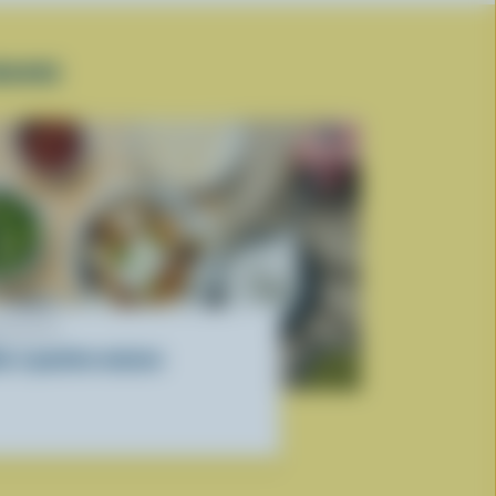
RAINS
ECETTE
ar à poutine maison