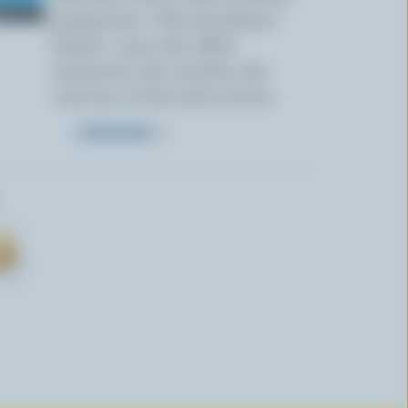
programme « Plus de plaisirs
laitiers » pour des offres
exclusives, des recettes, des
concours et bien plus encore.
S’INSCRIRE