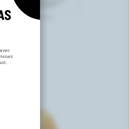
AS
UPPER CANADA CHEESE
Niagara gold
 avec
btenez
nt.