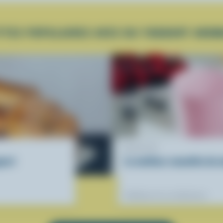
TTES POPULAIRES AVEC DU YOGOURT AROM
RECETTE
ourt
Le meilleur smoothie du 
Préférées de nos diététistes