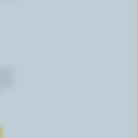
iers du
haitez,
 effet,
re