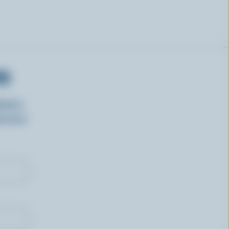
RS
isirs
oncours