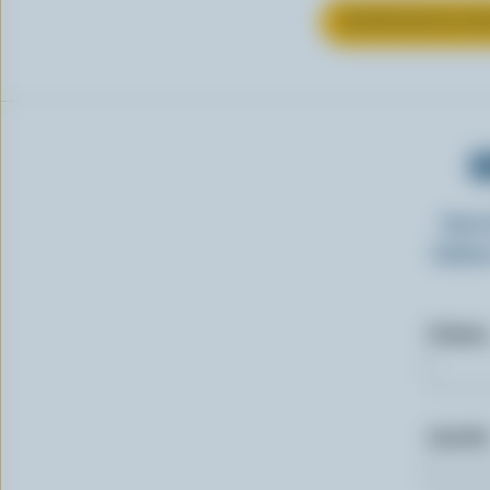
EN SAVOIR PLUS S
O
Insc
laitie
Prénom
Courriel