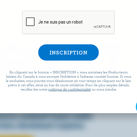
OGOURT
En cliquant sur le bouton « INSCRIPTION », vous autorisez les Producteurs
laitiers du Canada à vous envoyer l’infolettre à l’adresse courriel fournie. Si vous
le souhaitez, vous pouvez vous désabonner en tout temps en cliquant sur le lien
prévu à cet effet, situé au bas de toute infolettre. Pour de plus amples détails,
veuillez lire notre
politique de confidentialité
ou nous joindre.
 dans une variété de recettes,
adien est aussi polyvalent que
ouvrez comment il peut rendre
rnées absolument exquises.