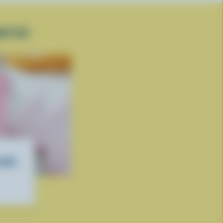
ATISÉ
matin