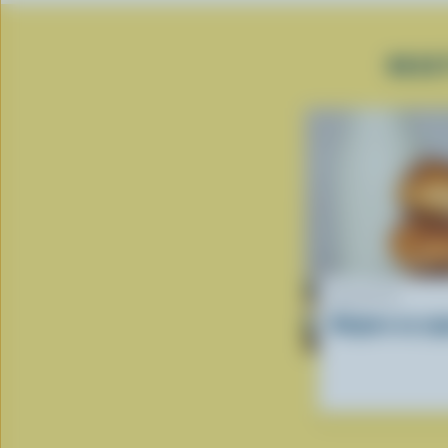
RECE
RECETTE
Beignes au yog