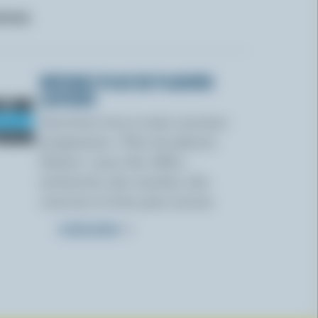
ctose
OBTENEZ PLUS DE PLAISIRS
LAITIERS
Inscrivez-vous à notre nouveau
programme « Plus de plaisirs
laitiers » pour des offres
exclusives, des recettes, des
concours et bien plus encore.
S’INSCRIRE