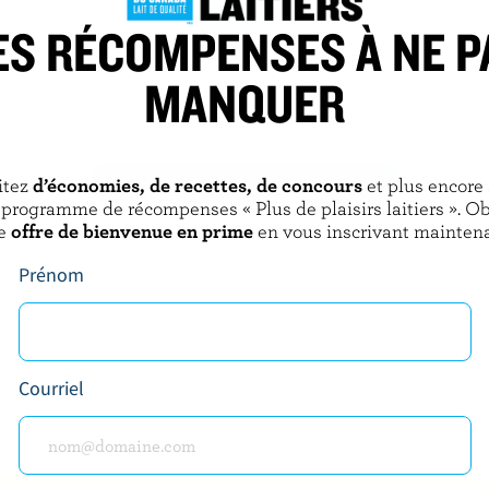
ES RÉCOMPENSES À NE P
 MEADOW
OLYMPIC
MANQUER
ec nature probiotique
Yogourt naturel nature 2% M.G.
 0% M.G.
itez
d’économies, de recettes, de concours
et plus encore
DÉCOUVRIR D’AUTRES PRODUITS
 programme de récompenses « Plus de plaisirs laitiers ». O
e
offre de bienvenue en prime
en vous inscrivant maintena
Prénom
Courriel