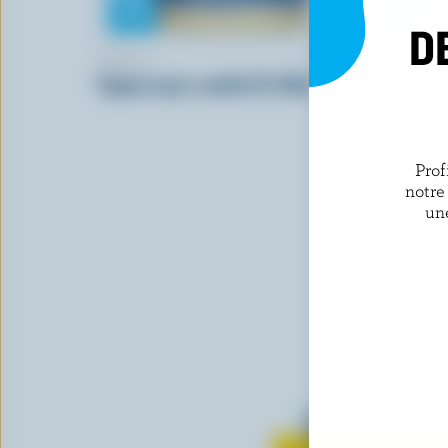
D
OÎKOS
ORGANIC
Yogourt grec vanille 0% M.G.
Yogourt gr
biologique
Prof
notre
un
Tout sur