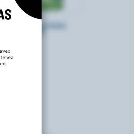
AS
ORGANIC MEADOW
Yogourt nature sans lactose
biologique 2% M.G.
 avec
btenez
nt.