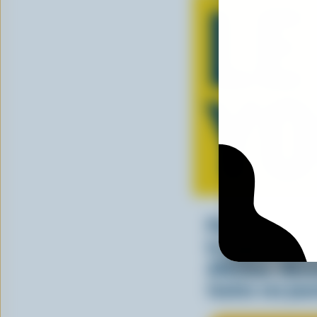
LE
Y
Parfait seul ou
le yogourt can
délicieux. Déc
toutes vos jou