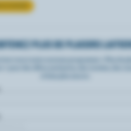
UR LE YOGOURT
BTENEZ PLUS DE PLAISIRS LAITIE
rivez-vous à notre nouveau programme « Plus de pla
rs » pour des offres exclusives, des recettes, des c
et bien plus encore.