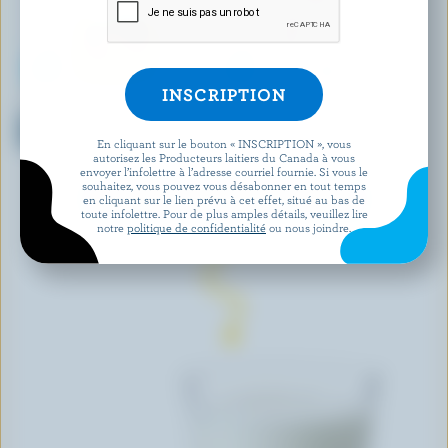
HARMONY ORGANIC
CENTRAL DAIRIES
Babeurre biologique 3.8%
Lait homogénéisé 3.25% M.G.
M.G.
En cliquant sur le bouton « INSCRIPTION », vous
autorisez les Producteurs laitiers du Canada à vous
envoyer l’infolettre à l’adresse courriel fournie. Si vous le
souhaitez, vous pouvez vous désabonner en tout temps
DÉCOUVRIR D’AUTRES PRODUITS
en cliquant sur le lien prévu à cet effet, situé au bas de
toute infolettre. Pour de plus amples détails, veuillez lire
notre
politique de confidentialité
ou nous joindre.