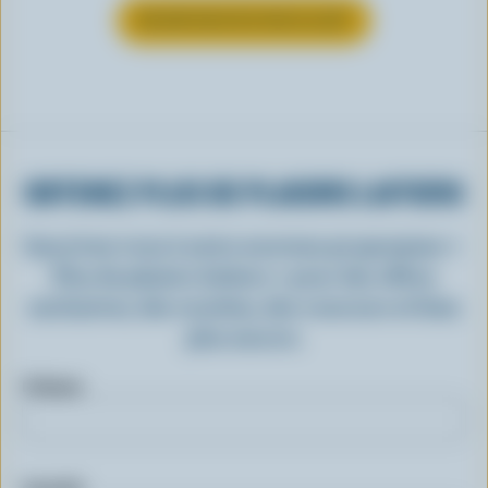
EN SAVOIR PLUS SUR LE LAIT
OBTENEZ PLUS DE PLAISIRS LAITIERS
Inscrivez-vous à notre nouveau programme «
Plus de plaisirs laitiers » pour des offres
exclusives, des recettes, des concours et bien
plus encore.
Prénom