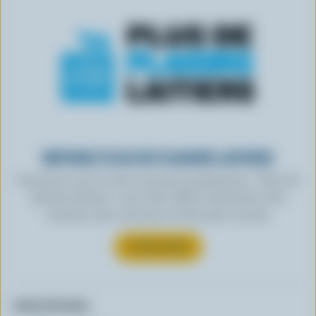
OBTENEZ PLUS DE PLAISIRS LAITIERS
Inscrivez-vous à notre nouveau programme « Plus de
plaisirs laitiers » pour des offres exclusives, des
recettes, des concours et bien plus encore.
S’INSCRIRE
Autres formats: