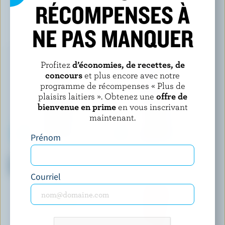
RÉCOMPENSES À
VOUS POURRIEZ AUSSI AIMER
NE PAS MANQUER
Profitez
d’économies, de recettes, de
concours
et plus encore avec notre
programme de récompenses « Plus de
plaisirs laitiers ». Obtenez une
offre de
bienvenue en prime
en vous inscrivant
maintenant.
Prénom
LAITERIE DE L'OUTAOUAIS
NUTRINOR
Lait partiellement écrémé au
Lait nordique partiellement
chocolat 2% M.G.
écrémé 1% M.G.
Courriel