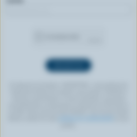
Courriel
En cliquant sur le bouton « INSCRIPTION », vous autorisez les
Producteurs laitiers du Canada à vous envoyer l’infolettre à
l’adresse courriel fournie. Si vous le souhaitez, vous pouvez
vous désabonner en tout temps en cliquant sur le lien prévu à
cet effet, situé au bas de toute infolettre. Pour de plus amples
détails, veuillez lire notre
politique de confidentialité
ou nous
joindre.