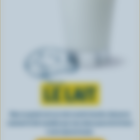
Tout sur
LE LAIT
Dans un grand verre ou votre recette favorite, découvrez
comment le lait canadien que vous aimez passe de la ferme
à votre épicerie locale.