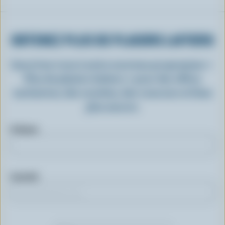
OBTENEZ PLUS DE PLAISIRS LAITIERS
Inscrivez-vous à notre nouveau programme «
Plus de plaisirs laitiers » pour des offres
exclusives, des recettes, des concours et bien
plus encore.
Prénom
Courriel