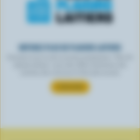
OBTENEZ PLUS DE PLAISIRS LAITIERS
Inscrivez-vous à notre nouveau programme « Plus de
plaisirs laitiers » pour des offres exclusives, des
recettes, des concours et bien plus encore.
S’INSCRIRE