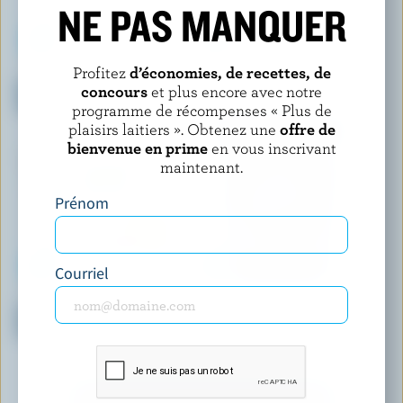
NE PAS MANQUER
Profitez
d’économies, de recettes, de
COATICOOK
PANACHE
Crème glacée à l'ancienne
Mini-barres de crème glacée
concours
et plus encore avec notre
chocolat
beurre d'arachide
programme de récompenses « Plus de
plaisirs laitiers ». Obtenez une
offre de
bienvenue en prime
en vous inscrivant
maintenant.
Prénom
Courriel
ISLAND FARMS
CHAPMAN'S
Sorbet laitier classique arc-
Crème glacée sans sucre
en-ciel
ajouté sans lactose érable et
noix
DÉCOUVRIR D’AUTRES PRODUITS