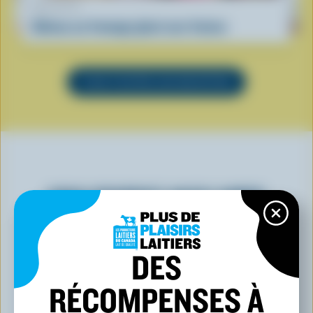
RECETTE
Gâteau au fromage glacé aux fraises
VOIR TOUTES LES RECETTES
VOUS POURRIEZ AUSSI AIMER
DES
RÉCOMPENSES À