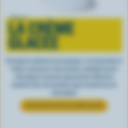
Tout sur
LA CRÈME
GLACÉE
Peu importe comment on la consomme, c’est lorsqu’elle est
fraîche, onctueuse et, bien entendu, canadienne que la
crème glacée a tout pour impressionner. Découvrez
comment clore votre prochain repas en beauté avec la
crème glacée
EN SAVOIR PLUS SUR LA CRÈME GLACÉE