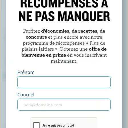
RÉCOMPENSES À
VOUS POURRIEZ AUSSI AIMER
NE PAS MANQUER
Profitez
d’économies, de recettes, de
concours
et plus encore avec notre
programme de récompenses « Plus de
plaisirs laitiers ». Obtenez une
offre de
bienvenue en prime
en vous inscrivant
maintenant.
COMPLIMENTS
FICELLO
Prénom
Cheddar extra-fort blanc
Fromage effilochable coloré
goût Cheddar
Courriel