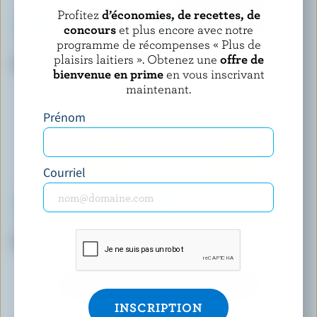
Profitez
d’économies, de recettes, de
concours
et plus encore avec notre
programme de récompenses « Plus de
COMPLIMENTS
IVANHOE NOTHING BUT
plaisirs laitiers ». Obtenez une
offre de
Feta en saumure
Monterey Jack poivron rouge
bienvenue en prime
en vous inscrivant
et jalapeño
maintenant.
Prénom
Courriel
FESTIV
BABYBEL
Fondue parmesan
Mini Babybel original
DÉCOUVRIR D’AUTRES PRODUITS