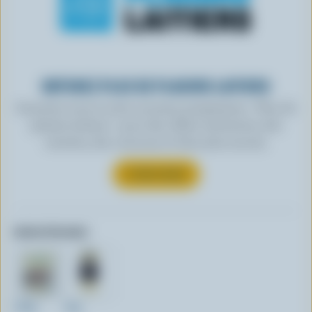
OBTENEZ PLUS DE PLAISIRS LAITIERS
Inscrivez-vous à notre nouveau programme « Plus de
plaisirs laitiers » pour des offres exclusives, des
recettes, des concours et bien plus encore.
S’INSCRIRE
Autres formats:
200g
2kg