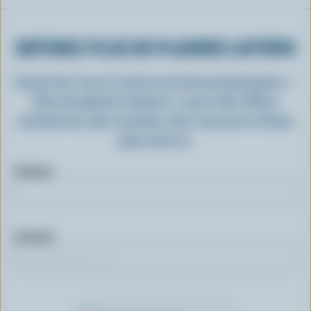
OBTENEZ PLUS DE PLAISIRS LAITIERS
Inscrivez-vous à notre nouveau programme «
Plus de plaisirs laitiers » pour des offres
exclusives, des recettes, des concours et bien
plus encore.
Prénom
Courriel