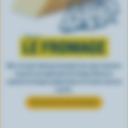
Tout sur
LE FROMAGE
Rien n’est plus facile que de préparer des repas savoureux
lorsqu’ils sont agrémentés de fromage. Découvrez
comment le fromage canadien donne vie à toutes sortes de
recettes.
EN SAVOIR PLUS SUR LE FROMAGE