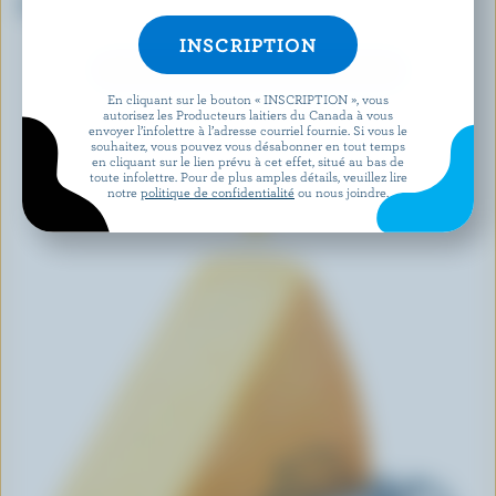
Gorgonzola fumé
Cheddar fumé tranché
DÉCOUVRIR D’AUTRES PRODUITS
En cliquant sur le bouton « INSCRIPTION », vous
autorisez les Producteurs laitiers du Canada à vous
envoyer l’infolettre à l’adresse courriel fournie. Si vous le
souhaitez, vous pouvez vous désabonner en tout temps
en cliquant sur le lien prévu à cet effet, situé au bas de
toute infolettre. Pour de plus amples détails, veuillez lire
notre
politique de confidentialité
ou nous joindre.