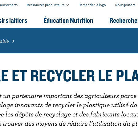
R
N
aux experts
Ressources producteurs
Demander le logo
Nous joindre
e
o
s
u
sirs laitiers
Éducation Nutrition
Recherche 
s
s
o
j
u
o
r
i
able
c
n
e
d
s
r
p
e
r
E ET RECYCLER LE PL
o
d
u
c
t
 un partenaire important des agriculteurs parce q
e
clage innovants de recycler le plastique utilisé da
u
r
c les dépôts de recyclage et des fabricants locaux.
s
e trouver des moyens de réduire l’utilisation du pl