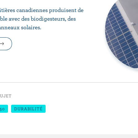
aitières canadiennes produisent de
ble avec des biodigesteurs, des
anneaux solaires.
SUJET
50
DURABILITÉ