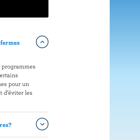
s fermes
des programmes
ertains
ues pour un
 d’éviter les
ères?