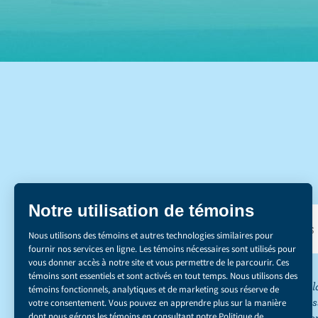
DÉCOUVREZ NOS 
*Le secteur de l
réduction des émis
du carbone ». Co