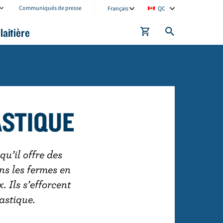
C
C
Communiqués de presse
Français
QC
u
u
laitière
r
r
r
r
e
e
n
n
t
t
l
l
ASTIQUE
a
o
n
c
g
a
u’il offre des
u
t
ns les fermes en
a
i
 Ils s’efforcent
g
o
astique.
e
n