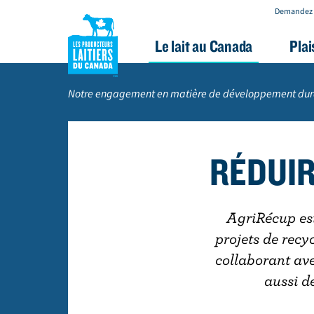
Demandez 
Le lait au Canada
Plai
A
Fil
l
d'Ariane
Notre engagement en matière de développement dur
l
e
r
RÉDUIR
a
u
c
AgriRécup est
o
projets de recy
n
collaborant ave
t
aussi d
e
n