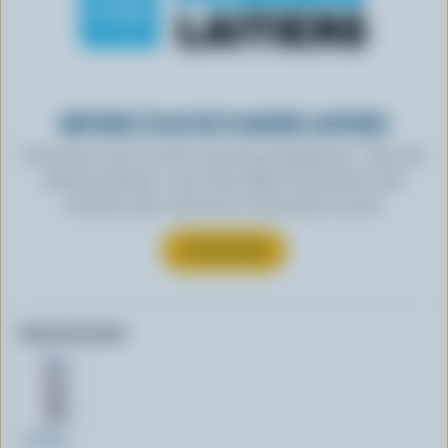
OBTENEZ PLUS DE PLAISIRS LAITIERS
Inscrivez-vous à notre nouveau programme « Plus de
plaisirs laitiers » pour des offres exclusives, des
recettes, des concours et bien plus encore.
S’INSCRIRE
Autres formats:
3x250g