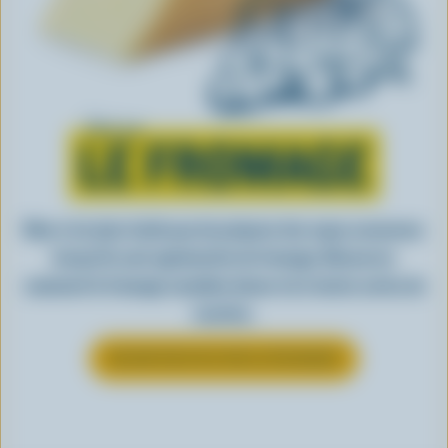
Tout sur
LE FROMAGE
Rien n’est plus facile que de préparer des repas savoureux
lorsqu’ils sont agrémentés de fromage. Découvrez
comment le fromage canadien donne vie à toutes sortes de
recettes.
EN SAVOIR PLUS SUR LE FROMAGE