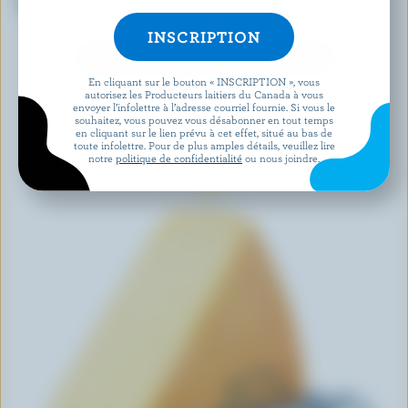
Triple Cheddar râpé
Cheddar doux coloré
DÉCOUVRIR D’AUTRES PRODUITS
En cliquant sur le bouton « INSCRIPTION », vous
autorisez les Producteurs laitiers du Canada à vous
envoyer l’infolettre à l’adresse courriel fournie. Si vous le
souhaitez, vous pouvez vous désabonner en tout temps
en cliquant sur le lien prévu à cet effet, situé au bas de
toute infolettre. Pour de plus amples détails, veuillez lire
notre
politique de confidentialité
ou nous joindre.