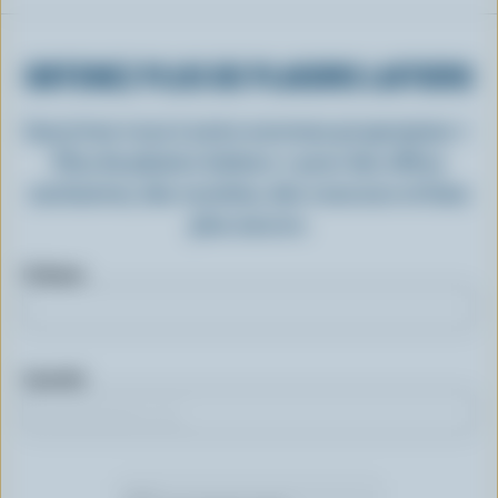
OBTENEZ PLUS DE PLAISIRS LAITIERS
Inscrivez-vous à notre nouveau programme «
Plus de plaisirs laitiers » pour des offres
exclusives, des recettes, des concours et bien
plus encore.
Prénom
Courriel